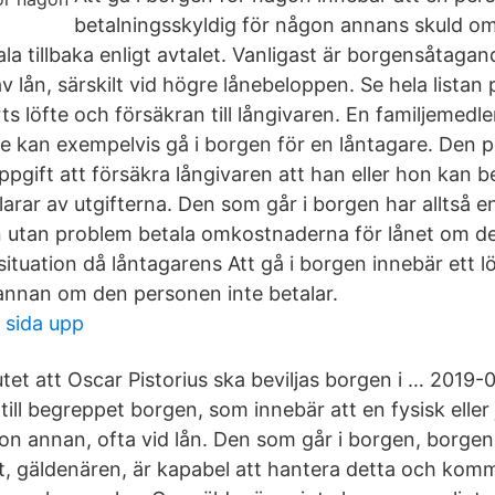
betalningsskyldig för någon annans skuld om
ala tillbaka enligt avtalet. Vanligast är borgensåtag
v lån, särskilt vid högre lånebeloppen. Se hela listan
ts löfte och försäkran till långivaren. En familjemedl
 kan exempelvis gå i borgen för en låntagare. Den 
 uppgift att försäkra långivaren att han eller hon kan 
larar av utgifterna. Den som går i borgen har alltså 
 utan problem betala omkostnaderna för lånet om d
situation då låntagarens Att gå i borgen innebär ett lö
annan om den personen inte betalar.
n sida upp
tet att Oscar Pistorius ska beviljas borgen i … 2019-
ill begreppet borgen, som innebär att en fysisk eller 
gon annan, ofta vid lån. Den som går i borgen, borgen
t, gäldenären, är kapabel att hantera detta och komm