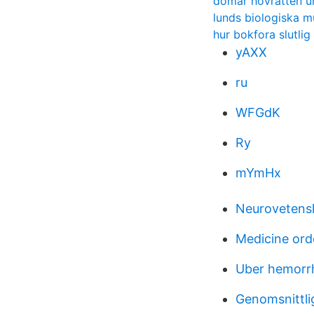
domar hovrätten 
lunds biologiska 
hur bokfora slutlig
yAXX
ru
WFGdK
Ry
mYmHx
Neurovetensk
Medicine ord
Uber hemorr
Genomsnittli