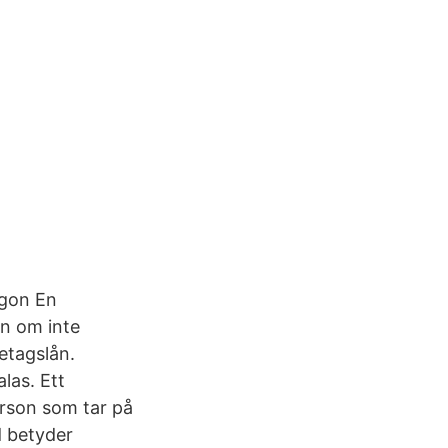
ågon En
ån om inte
etagslån.
alas. Ett
erson som tar på
d betyder