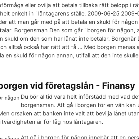
örmåga eller ovilja att betala tillbaka rätt belopp i rä
lt enkelt in i låntagarens ställe. 2009-06-25 2009
der att man går med på att betala en skuld för någ
talar. Borgensman Den som går i borgen för någon, 
 en skuld om den som har lånat inte betalar. Borgenä
och alltså också har rätt att få … Med borgen menas a
la en skuld för någon annan, utifall att den inte skull
borgen vid företagslån - Finansy
Du bör alltid vara helt införstådd med vad det
borgensman. Att gå i borgen för en vän kan
Men orsaken att banken inte valt att bevilja lånet uta
itvärdigheten är för låg hos låntagaren.
Att gå i borgen för någon innebär att en per