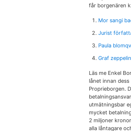
får borgenären k
Mor sangi ba
Jurist författ
Paula blomqv
Graf zeppelin 
Läs me Enkel Bor
lånet innan dess 
Proprieborgen. D
betalningsansvar
utmätningsbar e
mycket betalning
2 miljoner krono
alla låntagare o