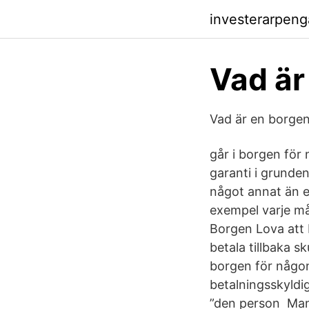
investerarpen
Vad är
Vad är en borge
går i borgen för 
garanti i grunden
något annat än et
exempel varje må
Borgen Lova att
betala tillbaka sk
borgen för någon
betalningsskyldig
”den person Man b