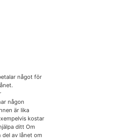
etalar något för
lånet.
r
 har någon
nen är lika
exempelvis kostar
hjälpa ditt Om
 del av lånet om