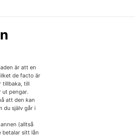
en
naden är att en
ilket de facto är
llbaka, till
 ut pengar.
å att den kan
 du själv går i
mannen (alltså
betalar sitt lån