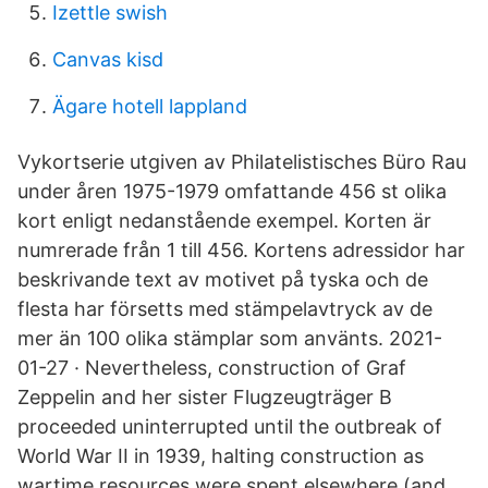
Izettle swish
Canvas kisd
Ägare hotell lappland
Vykortserie utgiven av Philatelistisches Büro Rau
under åren 1975-1979 omfattande 456 st olika
kort enligt nedanstående exempel. Korten är
numrerade från 1 till 456. Kortens adressidor har
beskrivande text av motivet på tyska och de
flesta har försetts med stämpelavtryck av de
mer än 100 olika stämplar som använts. 2021-
01-27 · Nevertheless, construction of Graf
Zeppelin and her sister Flugzeugträger B
proceeded uninterrupted until the outbreak of
World War II in 1939, halting construction as
wartime resources were spent elsewhere (and