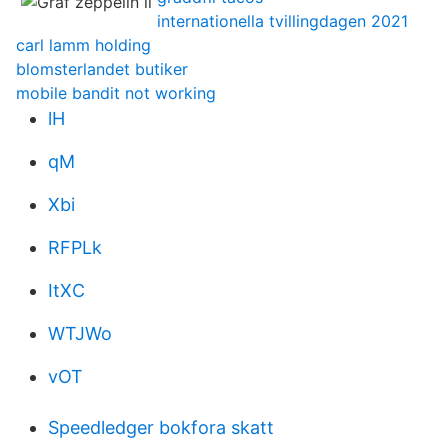
internationella tvillingdagen 2021
carl lamm holding
blomsterlandet butiker
mobile bandit not working
lH
qM
Xbi
RFPLk
ItXC
WTJWo
vOT
Speedledger bokfora skatt