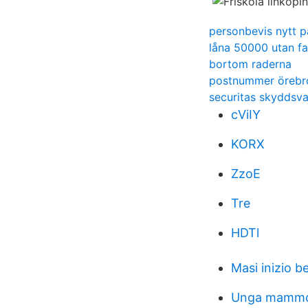
personbevis nytt p
låna 50000 utan fa
bortom raderna
postnummer örebr
securitas skyddsv
cViIY
KORX
ZzoE
Tre
HDTl
Masi inizio be
Unga mammo