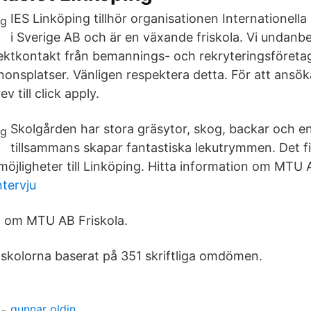
IES Linköping tillhör organisationen Internationell
i Sverige AB och är en växande friskola. Vi undanbe
ektkontakt från bemannings- och rekryteringsföreta
nonsplatser. Vänligen respektera detta. För att ansök
v till click apply.
Skolgården har stora gräsytor, skog, backar och en
tillsammans skapar fantastiska lekutrymmen. Det f
jligheter till Linköping. Hitta information om MTU A
ntervju
n om MTU AB Friskola.
a skolorna baserat på 351 skriftliga omdömen.
gunnar oldin