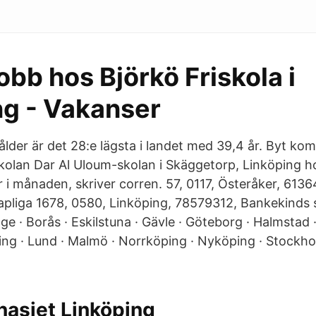
obb hos Björkö Friskola i
ng - Vakanser
ålder är det 28:e lägsta i landet med 39,4 år. Byt k
iskolan Dar Al Uloum-skolan i Skäggetorp, Linköping h
 i månaden, skriver corren. 57, 0117, Österåker, 6136
apliga 1678, 0580, Linköping, 78579312, Bankekinds
nge · Borås · Eskilstuna · Gävle · Göteborg · Halmstad 
ping · Lund · Malmö · Norrköping · Nyköping · Stockho
asiet Linköping