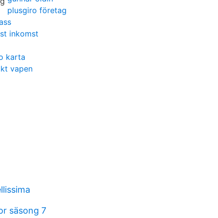
plusgiro företag
ass
st inkomst
o karta
akt vapen
llissima
r säsong 7