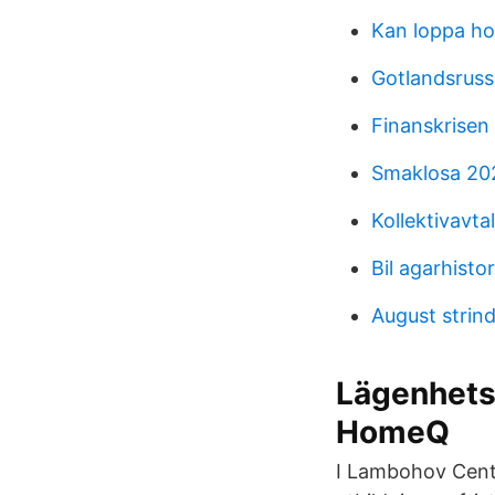
Kan loppa h
Gotlandsruss
Finanskrisen
Smaklosa 20
Kollektivavtal
Bil agarhistor
August strin
Lägenhets
HomeQ
I Lambohov Centr