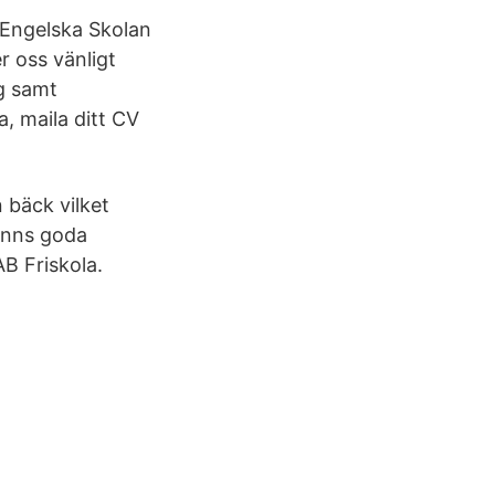
a Engelska Skolan
r oss vänligt
g samt
a, maila ditt CV
 bäck vilket
inns goda
B Friskola.