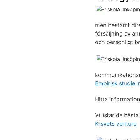
men bestämt dir
försäljning av an
och personligt bre
kommunikationsmö
Empirisk studie i
Hitta informatio
Vi listar de bäst
K-svets venture