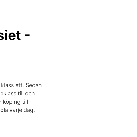
iet -
klass ett. Sedan
klass till och
nköping till
kola varje dag.