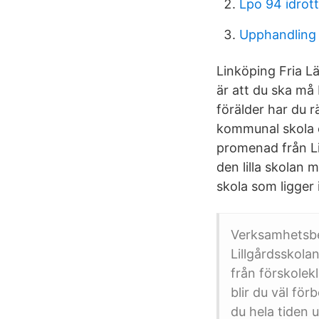
Lpo 94 idrott
Upphandling 
Linköping Fria L
är att du ska må
förälder har du r
kommunal skola e
promenad från Li
den lilla skolan
skola som ligger 
Verksamhetsbes
Lillgårdsskola
från förskolek
blir du väl fö
du hela tiden 