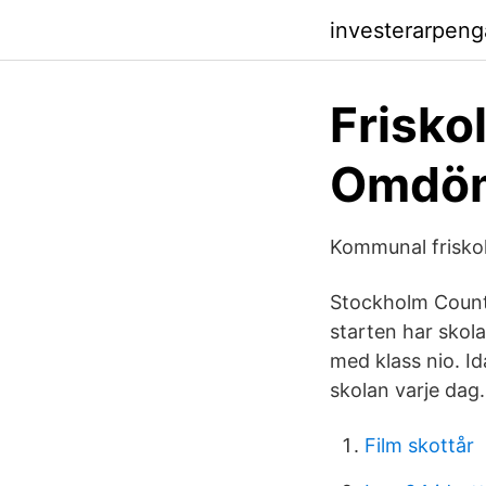
investerarpen
Frisko
Omdöm
Kommunal friskol
Stockholm County
starten har skola
med klass nio. Id
skolan varje dag.
Film skottår