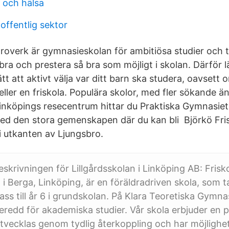
 och hälsa
offentlig sektor
äroverk är gymnasieskolan för ambitiösa studier och t
 bra och prestera så bra som möjligt i skolan. Därför
ätt att aktivt välja var ditt barn ska studera, oavsett 
ller en friskola. Populära skolor, med fler sökande 
nköpings resecentrum hittar du Praktiska Gymnasiet 
 med den stora gemenskapen där du kan bli Björkö Fri
i utkanten av Ljungsbro.
krivningen för Lillgårdsskolan i Linköping AB: Frisk
n i Berga, Linköping, är en föräldradriven skola, som 
lass till år 6 i grundskolan. På Klara Teoretiska Gymn
rberedd för akademiska studier. Vår skola erbjuder en
utvecklas genom tydlig återkoppling och har möjlighe