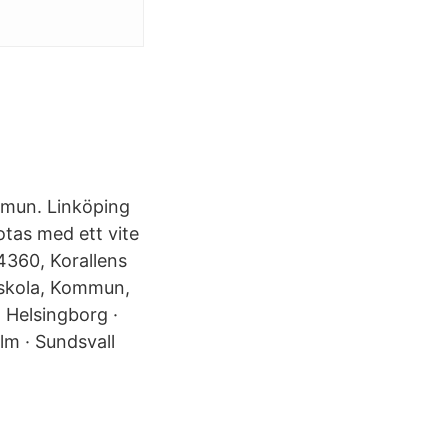
ommun. Linköping
otas med ett vite
4360, Korallens
 skola, Kommun,
· Helsingborg ·
lm · Sundsvall