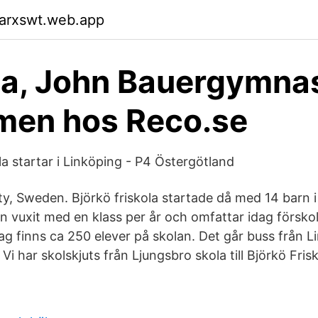
garxswt.web.app
la, John Bauergymnas
en hos Reco.se
a startar i Linköping - P4 Östergötland
, Sweden. Björkö friskola startade då med 14 barn i 
n vuxit med en klass per år och omfattar idag förskole
ag finns ca 250 elever på skolan. Det går buss från Li
 Vi har skolskjuts från Ljungsbro skola till Björkö Fris