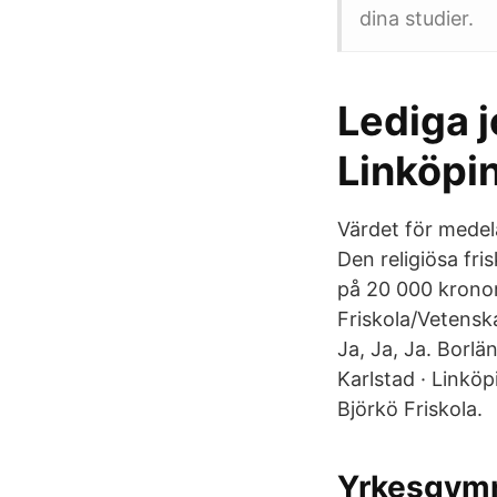
dina studier.
Lediga j
Linköpi
Värdet för medel
Den religiösa fr
på 20 000 kronor
Friskola/Vetensk
Ja, Ja, Ja. Borlä
Karlstad · Linkö
Björkö Friskola.
Yrkesgymn