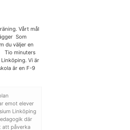
räning. Vårt mål
 lägger Som
om du väljer en
än Tio minuters
Linköping. Vi är
skola är en F-9
olan
tar emot elever
asium Linköping
 pedagogik där
t att påverka