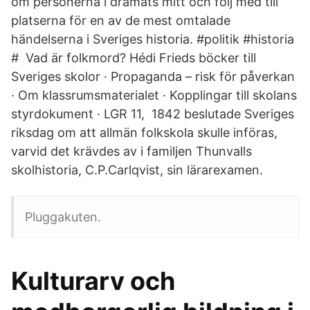
om personerna i dramats mitt och följ med till
platserna för en av de mest omtalade
händelserna i Sveriges historia. #politik #historia
# Vad är folkmord? Hédi Frieds böcker till
Sveriges skolor · Propaganda – risk för påverkan
· Om klassrumsmaterialet · Kopplingar till skolans
styrdokument · LGR 11, 1842 beslutade Sveriges
riksdag om att allmän folkskola skulle införas,
varvid det krävdes av i familjen Thunvalls
skolhistoria, C.P.Carlqvist, sin lärarexamen.
Pluggakuten.
Kulturarv och